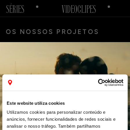
SÉRIES
VIDEOCLIPES
OS NOSSOS PROJETOS
Este website utiliza cookies
Utilizamos cookies para personalizar conteúdo e
anúncios, fornecer funcionalidades de redes sociais e
ECOS DO MAR
JÁ DISPONÍVEL NA RTP PLAY
analisar o nosso tráfego. Também partilhamos