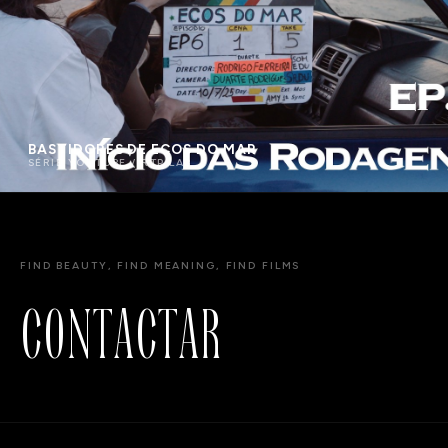
BASTIDORES DE ECOS DO MAR
SÉRIE YOUTUBE / RTP LAB
FIND BEAUTY, FIND MEANING, FIND FILMS
C
O
N
T
A
C
T
A
R