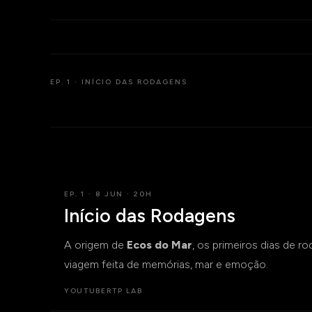
EP. 1 · INÍCIO DAS RODAGENS
EP. 1 · 8 JUN · 20H
Início das Rodagens
A origem de
Ecos do Mar
, os primeiros dias de r
viagem feita de memórias, mar e emoção.
YOUTUBE
RTP LAB