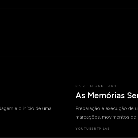
EP. 2 · 12 JUN · 20H
As Memórias Se
odagem e o início de uma
Preparação e execução de u
marcações, movimentos de c
YOUTUBE
RTP LAB