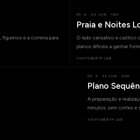
EP. 4 · 20 JUN · 16H
Praia e Noites L
 figurinos e a correria para
O lado cansativo e caótico 
planos difíceis a ganhar form
YOUTUBE
RTP LAB
EP. 5 · 23 JUN · 20H
Plano Sequênc
A preparação e realiza
minutos, sem cortes e 
YOUTUBE
RTP LAB