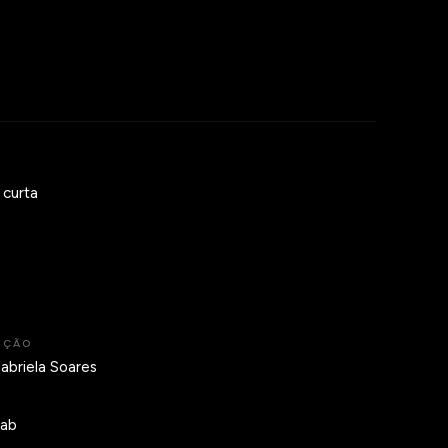
 curta
IÇÃO
abriela Soares
Lab