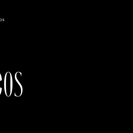
OS
COS