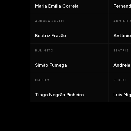
Maria Emília Correia
Fernand
AURORA JOVEM
ARMINDO
Beatriz Frazão
António
RUI, NETO
BEATRIZ
Simão Fumega
Andreia 
MARTIM
PEDRO
Tiago Negrão Pinheiro
Luis Mi