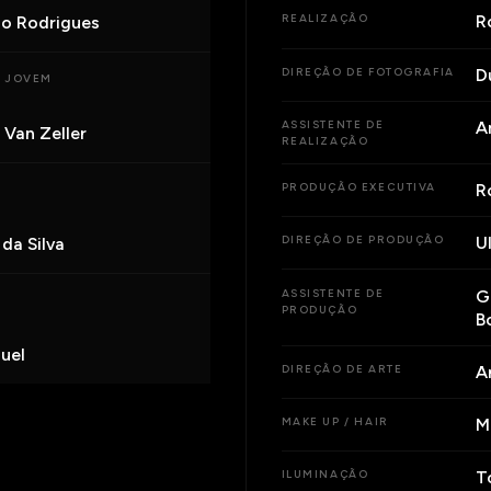
R
o Rodrigues
REALIZAÇÃO
D
DIREÇÃO DE FOTOGRAFIA
 JOVEM
A
ASSISTENTE DE
 Van Zeller
REALIZAÇÃO
R
PRODUÇÃO EXECUTIVA
U
da Silva
DIREÇÃO DE PRODUÇÃO
G
ASSISTENTE DE
PRODUÇÃO
B
guel
A
DIREÇÃO DE ARTE
M
MAKE UP / HAIR
T
ILUMINAÇÃO