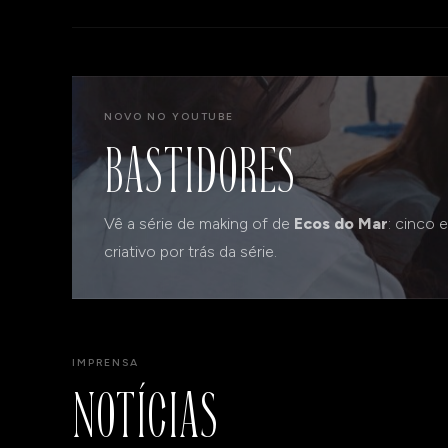
NOVO NO YOUTUBE
BASTIDORES
Vê a série de making of de
Ecos do Mar
: cinco 
criativo por trás da série.
IMPRENSA
NOTÍCIAS