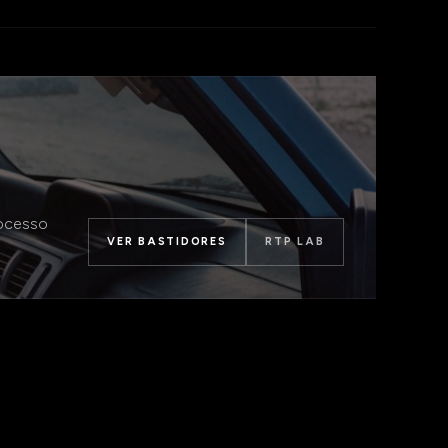
rocesso
VER BASTIDORES
RTP LAB