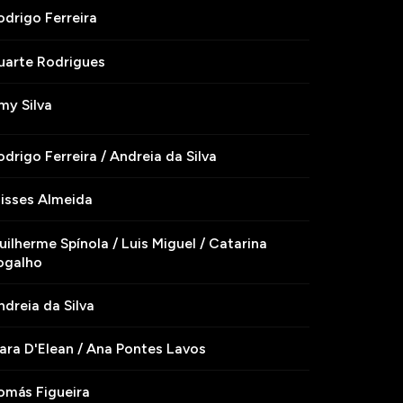
odrigo Ferreira
uarte Rodrigues
my Silva
odrigo Ferreira / Andreia da Silva
lisses Almeida
uilherme Spínola / Luis Miguel / Catarina
ogalho
ndreia da Silva
ara D'Elean / Ana Pontes Lavos
omás Figueira