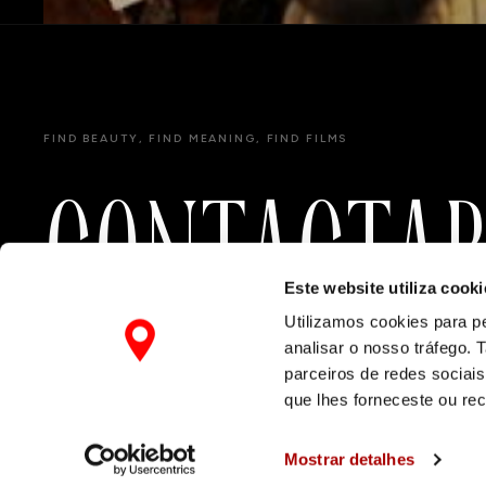
FIND BEAUTY, FIND MEANING, FIND FILMS
C
O
N
T
A
C
T
A
Este website utiliza cooki
Utilizamos cookies para pe
analisar o nosso tráfego.
parceiros de redes sociai
que lhes forneceste ou reco
Mostrar detalhes
INFO@FINDFILMS.PT
+351 967 856 968
POLÍTICA DE PRIVACIDADE
DE