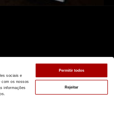
Permitir todos
des sociais e
te com os nossos
Rejeitar
as informações
os.