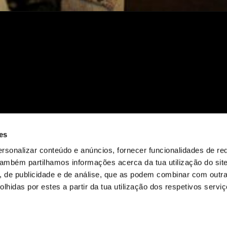
R
es
rsonalizar conteúdo e anúncios, fornecer funcionalidades de re
 Também partilhamos informações acerca da tua utilização do si
s, de publicidade e de análise, que as podem combinar com outr
lhidas por estes a partir da tua utilização dos respetivos serviç
FINIÇÕES DE COOKIES
LIVRO DE RECLAMAÇÕES