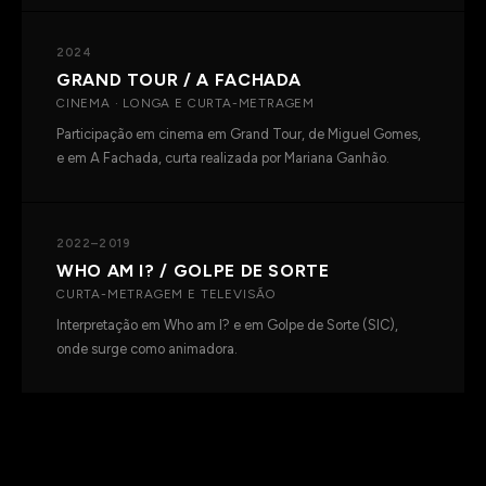
2024
GRAND TOUR / A FACHADA
CINEMA · LONGA E CURTA-METRAGEM
Participação em cinema em
Grand Tour
, de Miguel Gomes,
e em
A Fachada
, curta realizada por Mariana Ganhão.
2022–2019
WHO AM I? / GOLPE DE SORTE
CURTA-METRAGEM E TELEVISÃO
Interpretação em
Who am I?
e em
Golpe de Sorte
(SIC),
onde surge como animadora.