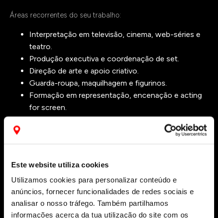
Áreas recorrentes do seu trabalho:
Interpretação em televisão, cinema, web-séries e
teatro.
Produção executiva e coordenação de set.
Direção de arte e apoio criativo.
Guarda-roupa, maquilhagem e figurinos.
Formação em representação, encenação e acting
for screen.
Representada pela
The Place
. Em IMDb, os créditos mais
visíveis neste momento passam por
Ecos do Mar
e
Random
Stuff
.
Este website utiliza cookies
Utilizamos cookies para personalizar conteúdo e
2025
anúncios, fornecer funcionalidades de redes sociais e
ECOS DO MAR
analisar o nosso tráfego. Também partilhamos
SÉRIE · RTP PLAY
informações acerca da tua utilização do site com os
Atriz no papel de Beatriz, com créditos também em