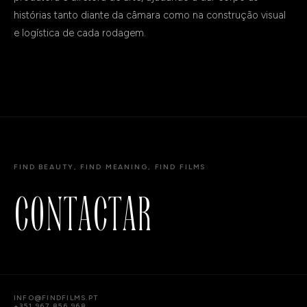
histórias tanto diante da câmara como na construção visual
e logística de cada rodagem.
FIND BEAUTY, FIND MEANING, FIND FILMS
C
O
N
T
A
C
T
A
R
INFO@FINDFILMS.PT
+351 967 856 968