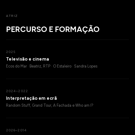
ATRIZ
PERCURSO E FORMAÇÃO
2025
Televisão e cinema
Ecos do Mar
· Beatriz, RTP ·
O Estaleiro
· Sandra Lopes
2024–2022
Interpretação em ecrã
Random Stuff
,
Grand Tour
,
A Fachada
e
Who am I?
2026–2014