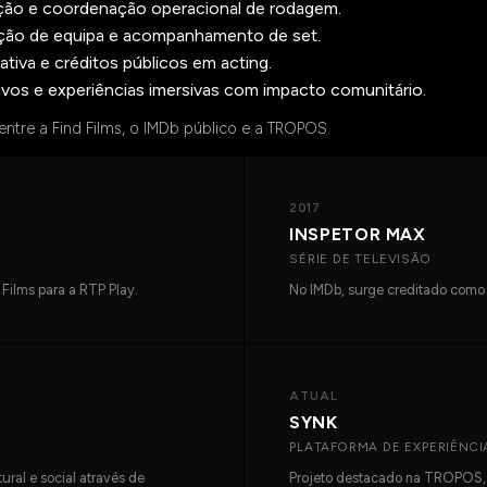
ção e coordenação operacional de rodagem.
lação de equipa e acompanhamento de set.
tiva e créditos públicos em acting.
ivos e experiências imersivas com impacto comunitário.
tre a Find Films, o IMDb público e a
TROPOS
.
2017
INSPETOR MAX
SÉRIE DE TELEVISÃO
 Films para a RTP Play.
No IMDb, surge creditado como 
ATUAL
SYNK
PLATAFORMA DE EXPERIÊNCI
ural e social através de
Projeto destacado na TROPOS, f